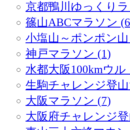
京都鴨川ゆっくりラン 
篠山ABCマラソン (6
小塩山～ポンポン山 (
神戸マラソン (1)
水都大阪100kmウル
生駒チャレンジ登山大会
大阪マラソン (7)
大阪府チャレンジ登山