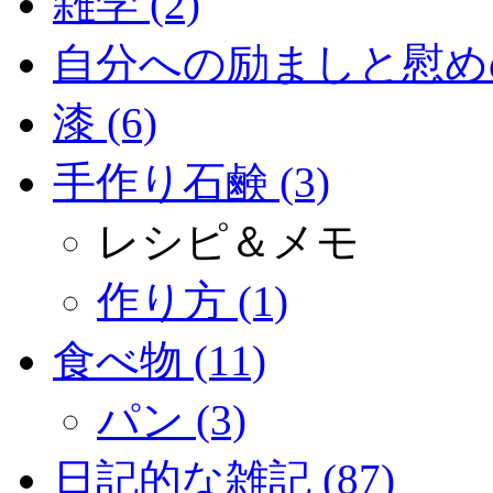
雑学 (2)
自分への励ましと慰めの
漆 (6)
手作り石鹸 (3)
レシピ＆メモ
作り方 (1)
食べ物 (11)
パン (3)
日記的な雑記 (87)