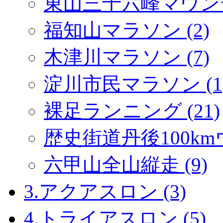
東山三十六峰マウンテ
福知山マラソン (2)
木津川マラソン (7)
淀川市民マラソン (1
裸足ランニング (21)
歴史街道丹後100km
六甲山全山縦走 (9)
3.アクアスロン (3)
4.トライアスロン (5)